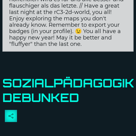
flauschiger als das letzte. // Have a great
last night at the rC3-2d-world, you all!
Enjoy exploring the maps you don't
already know. Remember to export your
badges (in your profile). 😉 You all have a
happy new year! May it be better and
"fluffyer" than the last one.
SOZIALPÄDAGOGIK
DEBUNKED