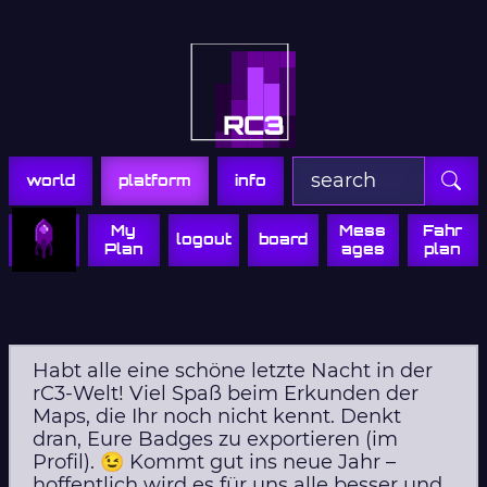
Zur Navigation
Zum Inhalt
Zum Footer
world
platform
info
My
Mess
Fahr
logout
board
Plan
ages
plan
Habt alle eine schöne letzte Nacht in der
rC3-Welt! Viel Spaß beim Erkunden der
Maps, die Ihr noch nicht kennt. Denkt
dran, Eure Badges zu exportieren (im
Profil). 😉 Kommt gut ins neue Jahr –
hoffentlich wird es für uns alle besser und