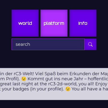
world
platform
info
 in der rC3-Welt! Viel Spaß beim Erkunden der Map
m Profil). 😉 Kommt gut ins neue Jahr – hoffentlic
a great last night at the rC3-2d-world, you all! Enj
our badges (in your profile). 😉 You all have a h