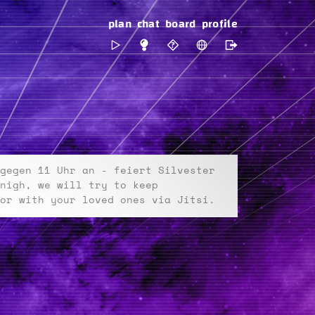
plan
chat
board
profile
gegen 11 Uhr an - feiert Silvester
nigh, we will try to keep
or with your loved ones via Jitsi.