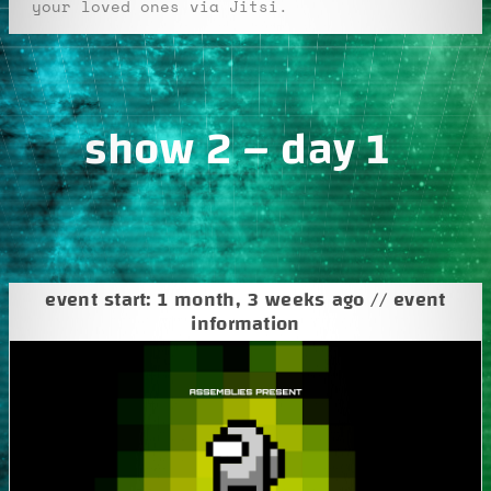
your loved ones via Jitsi.
show 2 – day 1
event start: 1 month, 3 weeks ago // event
information