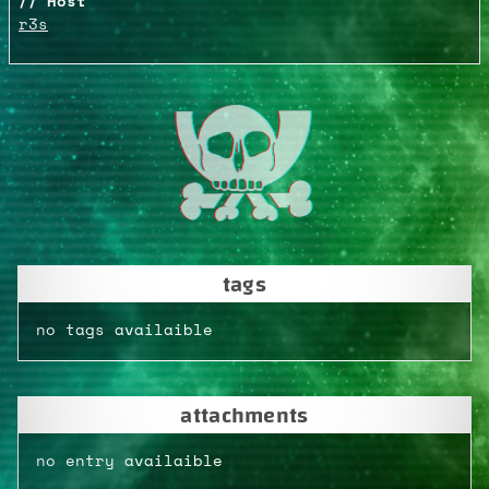
Host
r3s
tags
no tags availaible
attachments
no entry availaible