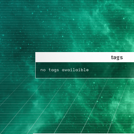
tags
no tags availaible