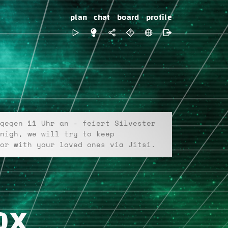
plan
chat
board
profile
gegen 11 Uhr an - feiert Silvester
nigh, we will try to keep
or with your loved ones via Jitsi.
ox