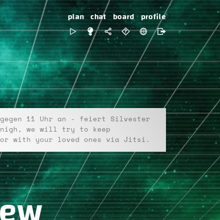
plan
chat
board
profile
gegen 11 Uhr an - feiert Silvester
nigh, we will try to keep
or with your loved ones via Jitsi.
iew