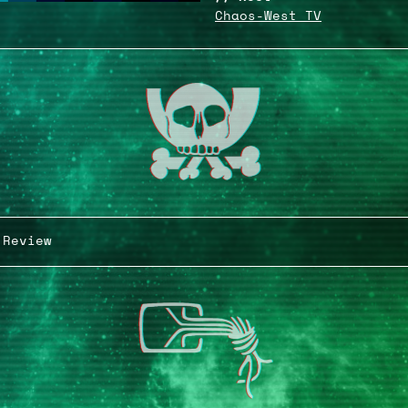
Chaos-West TV
 Review