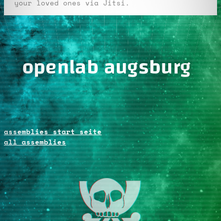
your loved ones via Jitsi.
openlab augsburg
assemblies start seite
all assemblies