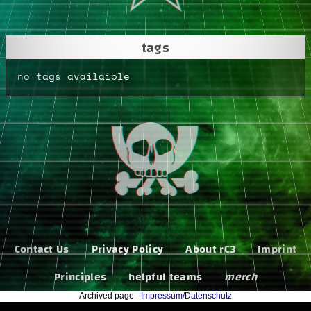
tags
no tags availaible
Contact Us
Privacy Policy
About rC3
Imprint
Principles
helpful teams
merch
Archived page -
Impressum/Datenschutz