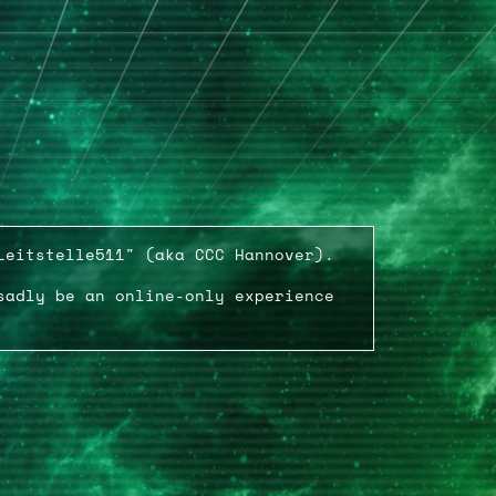
Leitstelle511" (aka CCC Hannover).
sadly be an online-only experience