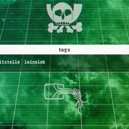
tags
itstelle
leinelab