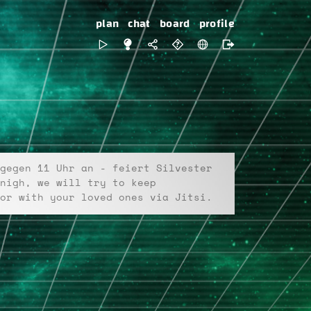
plan
chat
board
profile
gegen 11 Uhr an - feiert Silvester
nigh, we will try to keep
or with your loved ones via Jitsi.