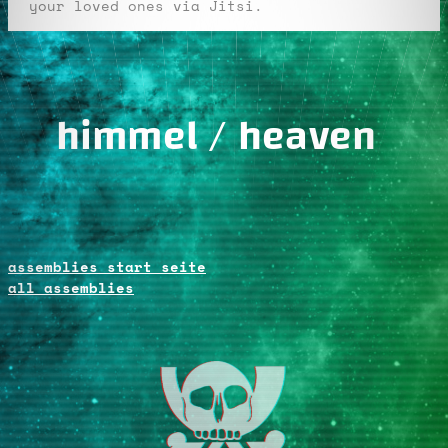
your loved ones via Jitsi.
himmel / heaven
assemblies start seite
all assemblies