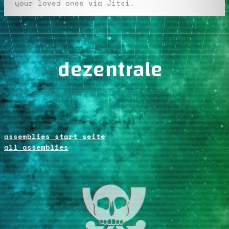
your loved ones via Jitsi.
dezentrale
assemblies start seite
all assemblies