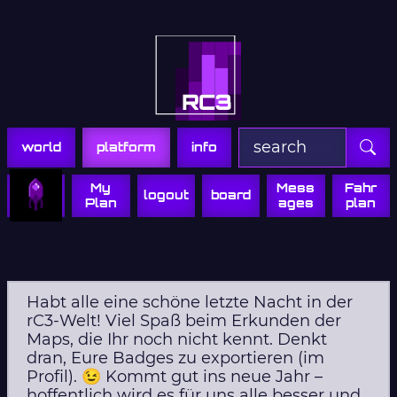
Zur Navigation
Zum Inhalt
Zum Footer
world
platform
info
My
Mess
Fahr
logout
board
Plan
ages
plan
Habt alle eine schöne letzte Nacht in der
rC3-Welt! Viel Spaß beim Erkunden der
Maps, die Ihr noch nicht kennt. Denkt
dran, Eure Badges zu exportieren (im
Profil). 😉 Kommt gut ins neue Jahr –
hoffentlich wird es für uns alle besser und