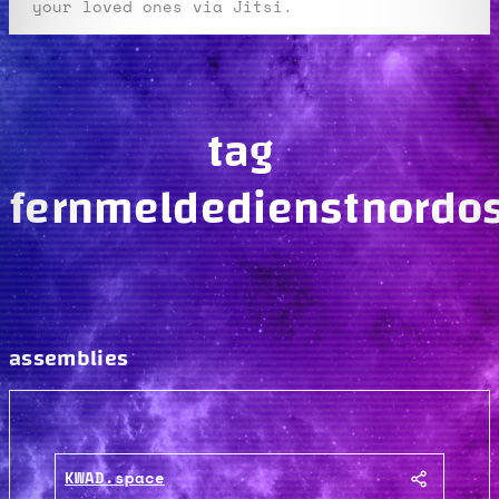
your loved ones via Jitsi.
tag
fernmeldedienstnordo
assemblies
KWAD.space