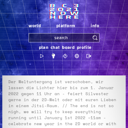
Zur Navigation
Zum Inhalt
Zum Footer
world
platform
info
plan
chat
board
profile
Der Weltuntergang ist verschoben, wir
lassen die Lichter hier bis zum 1. Januar
2022 gegen 11 Uhr an - feiert Silvester
gerne in der 2D-Welt oder mit euren Lieben
in einem Jitsi-Raum. // The end is not so
nigh, we will try to keep everything
running until January 1st 2022 ~11am -
celebrate new year in the 2D world or with